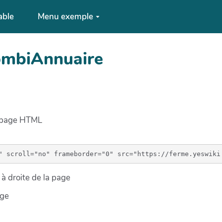
able
Menu exemple
rombiAnnuaire
e page HTML
à droite de la page
age