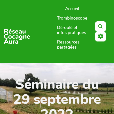
Aller au contenu principal
Accueil
Trombinoscope
Reche
Déroulé et
Réseau
infos pratiques
Cocagne
Aura
Ressources
partagées
Séminaire du
29 septembre