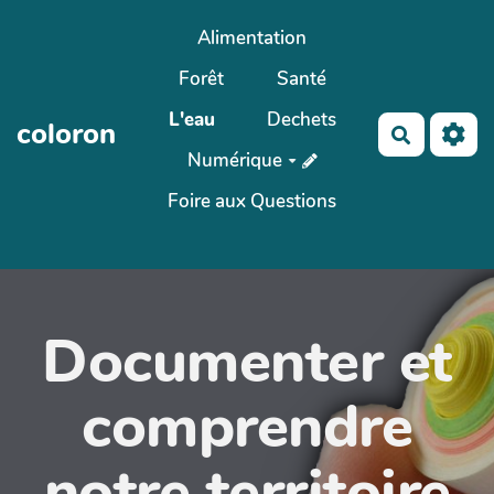
Aller au contenu principal
Alimentation
Forêt
Santé
L'eau
Dechets
coloron
Recherch
Numérique
Foire aux Questions
Documenter et
comprendre
notre territoire