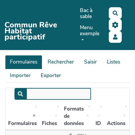
Aller au contenu principal
Bac à
Recher
sable
Commun Rêve
Menu
Habitat
exemple
participatif
Formulaires
Rechercher
Saisir
Listes
Importer
Exporter
Formats
de
Formulaires
Fiches
données
ID
Actions