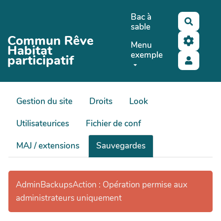
Aller au contenu principal
Bac à
Recher
sable
Commun Rêve
Menu
Habitat
exemple
participatif
Gestion du site
Droits
Look
Utilisateurices
Fichier de conf
MAJ / extensions
Sauvegardes
AdminBackupsAction : Opération permise aux
administrateurs uniquement