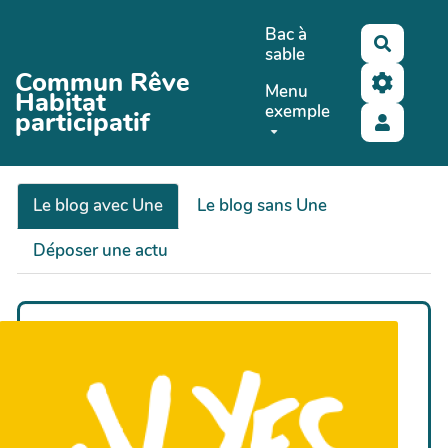
Aller au contenu principal
Bac à
Recher
sable
Commun Rêve
Menu
Habitat
exemple
participatif
Le blog avec Une
Le blog sans Une
Déposer une actu