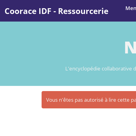
Aller au contenu principal
Me
Coorace IDF - Ressourcerie
N
L'encyclopédie collaborative d
Vous n'êtes pas autorisé à lire cette pa