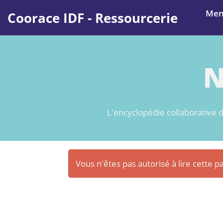
Aller au contenu principal
Me
Coorace IDF - Ressourcerie
N
L'encyclopédie collaborative d
Vous n'êtes pas autorisé à lire cette pa