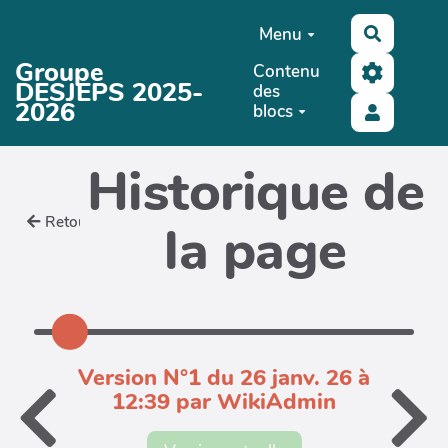
Aller au contenu principal
Menu
Recherc
Groupe
Contenu
DESJEPS 2025-
des
2026
blocs
Historique de
Retour
la page
Version N°1 du 26 janv. 26 à
12:39 par WikiAdmin