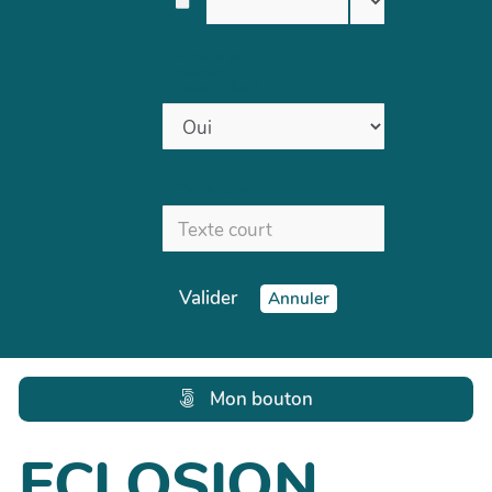
Activer les
réactions sur
cette fiche ?
Texte court
Valider
Annuler
Mon bouton
ECLOSION