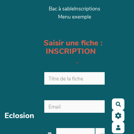
Aller au contenu principal
Bac à sable
Inscriptions
Menu exemple
Saisir une fiche :
INSCRIPTION
Titre de la
fiche
Email
Reche
Eclosion
Champ Date