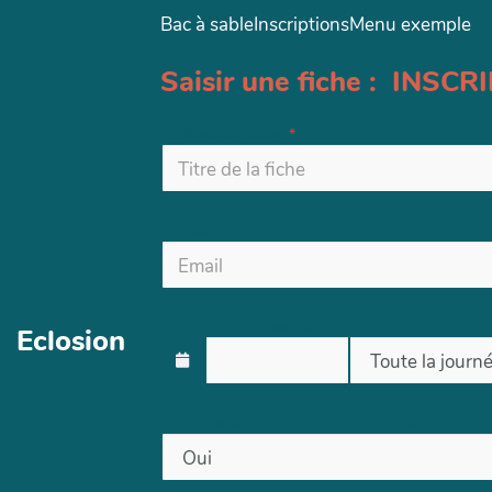
Bac à sable
Inscriptions
Menu exemple
Aller au contenu principal
Saisir une fiche : INSC
Titre de la fiche
Email
Champ Date
Eclosion
Activer les réactions sur cette fiche ?