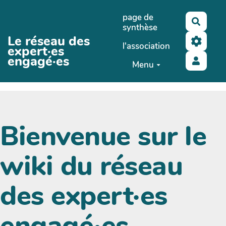
Aller au contenu principal
page de
Recher
synthèse
Le réseau des
l'association
expert·es
engagé·es
Menu
Bienvenue sur le
wiki du réseau
des expert·es
engagé·es