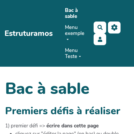
Aller au contenu principal
Bac à
sable
Menu
Rechercher
Estruturamos
exemple
Menu
Teste
Bac à sable
Premiers défis à réaliser
1) premier défi =>
écrire dans cette page
cliquez sur "éditer la page" (en bas) ou double