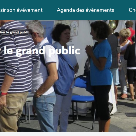
isir son évévement
Agenda des évènements
Cho