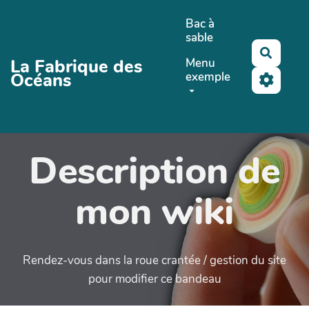
Aller au contenu principal
Bac à
sable
Recher
La Fabrique des
Menu
Océans
exemple
Description de
mon wiki
Rendez-vous dans la roue crantée / gestion du site
pour modifier ce bandeau