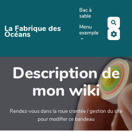
Aller au contenu principal
Bac à
sable
Recher
La Fabrique des
Menu
Océans
exemple
Description de
mon wiki
Rendez-vous dans la roue crantée / gestion du site
pour modifier ce bandeau