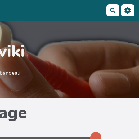
Recherch
wiki
e bandeau
page