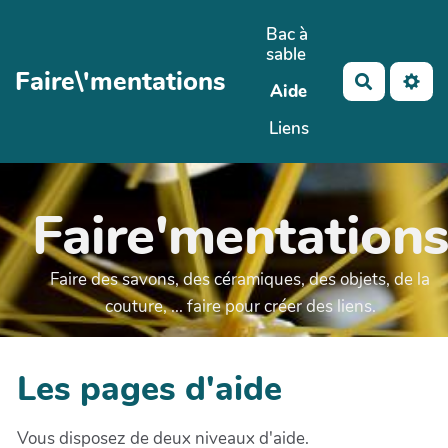
Aller au contenu principal
Bac à
sable
Faire\'mentations
Recherch
Aide
Liens
Faire'mentation
Faire des savons, des céramiques, des objets, de la
couture, ... faire pour créer des liens.
Les pages d'aide
Vous disposez de deux niveaux d'aide.