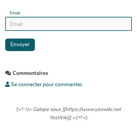
Email
Envoyer
Commentaires
Se connecter pour commenter.
(>^
^)> Galope sous [[https://www.yeswiki.net
YesWiki]] <(^
^<)