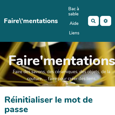
Aller au contenu principal
Bac à
sable
Faire\'mentations
Recherch
Aide
Liens
Faire'mentation
Faire des savons, des céramiques, des objets, de la
couture, ... faire pour créer des liens.
Réinitialiser le mot de
passe