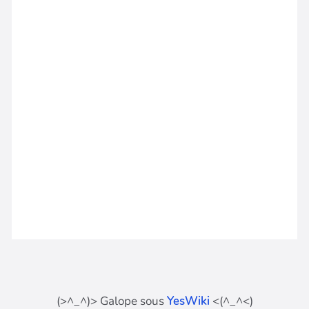
(>^_^)> Galope sous
YesWiki
<(^_^<)