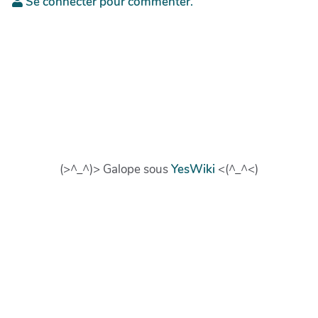
Se connecter pour commenter.
(>^_^)> Galope sous
YesWiki
<(^_^<)