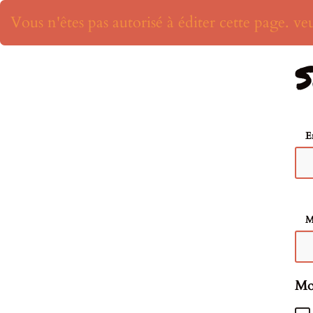
Vous n'êtes pas autorisé à éditer cette page. veu
S
E
M
Mot