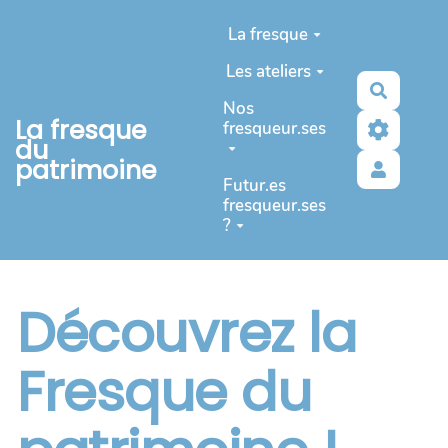
Aller au contenu principal
La fresque
Les ateliers
Recherc
Nos
La fresque
fresqueur.ses
du
patrimoine
Futur.es
fresqueur.ses
?
Découvrez la
Fresque du