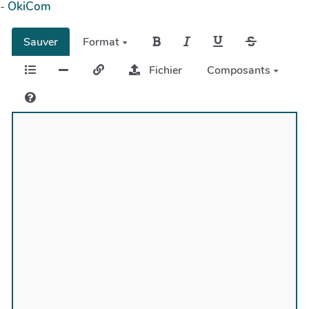
-
OkiCom
Sauver
Format
Fichier
Composants