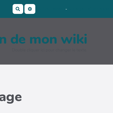
No-Name
Maho
-
AubergeDeCannedda
Rechercher
on de mon wiki
Double cliquer ici pour changer le texte.
page