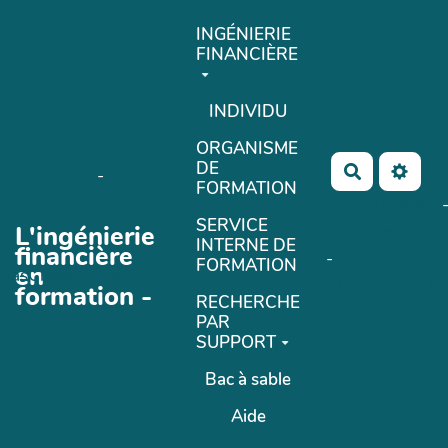
Aller au contenu principal
INGÉNIERIE
FINANCIÈRE
INDIVIDU
ORGANISME
DE
Rechercher
OkiCom
-
FORMATION
No Name
Maho
SERVICE
L'ingénierie
AubergeDeCan
INTERNE DE
financière
-
FORMATION
en
PasCherMontres
AubergeDeCan
formation -
RECHERCHE
PAR
SUPPORT
Bac à sable
Aide