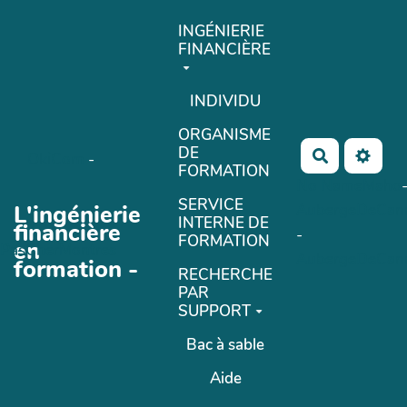
Aller au contenu principal
INGÉNIERIE
FINANCIÈRE
INDIVIDU
ORGANISME
DE
Rechercher
OkiCom
-
FORMATION
No Name
Maho
SERVICE
L'ingénierie
AubergeDeCan
INTERNE DE
financière
-
FORMATION
en
PasCherMontres
AubergeDeCan
formation -
RECHERCHE
PAR
SUPPORT
Bac à sable
Aide