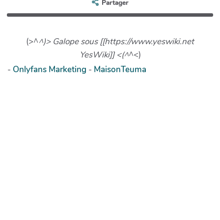
Partager
(>^
^)> Galope sous [[https://www.yeswiki.net
YesWiki]] <(^
^<)
-
Onlyfans Marketing
-
MaisonTeuma