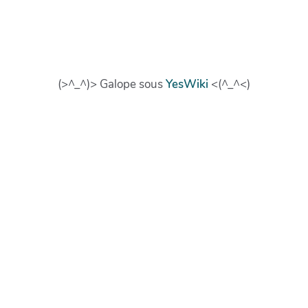
(>^_^)> Galope sous
YesWiki
<(^_^<)