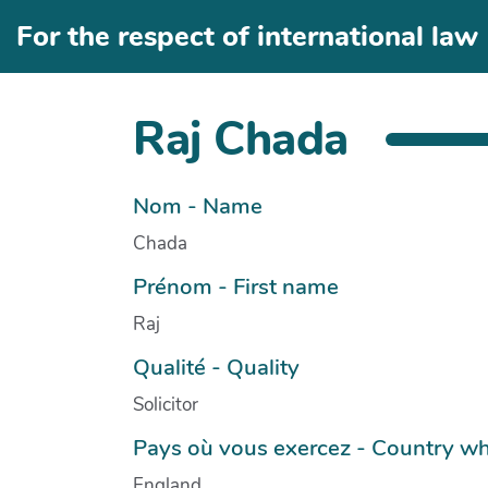
Aller au contenu principal
For the respect of international law
Raj Chada
Nom - Name
Chada
Prénom - First name
Raj
Qualité - Quality
Solicitor
Pays où vous exercez - Country wh
England