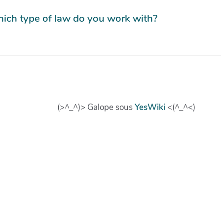
hich type of law do you work with?
(>^_^)> Galope sous
YesWiki
<(^_^<)