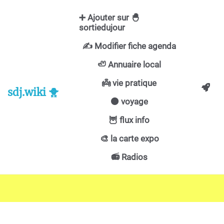
Aller au contenu principal
➕ Ajouter sur 🐣
sortiedujour
✍️ Modifier fiche agenda
🦥 Annuaire local
👼 vie pratique
sdj.wiki 🐥
🟠 voyage
🦉 flux info
🎨 la carte expo
📻 Radios