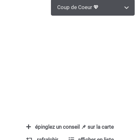
Coup de Coeur 💖
39
Leaflet
|
©
OpenStreetMap
contributors
épinglez un conseil 📌 sur la carte
rafraîchir
afficher en liste