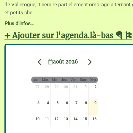
de Vallerogue, itinéraire partiellement ombragé alternant
et petits che...
Plus d'infos...
➕ Ajouter sur l'agenda.là-bas 🪂 🎏
août 2026
Lun.
Mar.
Mer.
Jeu.
Ven.
Sam.
Dim.
27
28
29
30
31
1
2
3
4
5
6
7
8
9
10
11
12
13
14
15
16