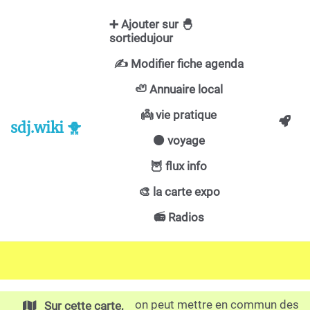
Aller au contenu principal
➕ Ajouter sur 🐣
sortiedujour
✍️ Modifier fiche agenda
🦥 Annuaire local
👼 vie pratique
sdj.wiki 🐥
🟠 voyage
🦉 flux info
🎨 la carte expo
📻 Radios
on peut mettre en commun des
Sur cette carte,