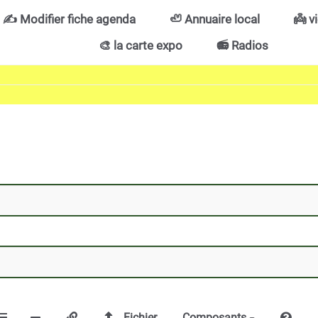
✍️ Modifier fiche agenda
🦥 Annuaire local
👼 v
🎨 la carte expo
📻 Radios
Fichier
Composants