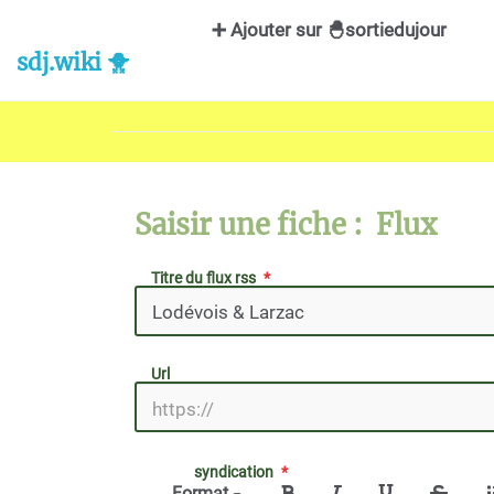
Aller au contenu principal
➕ Ajouter sur 🐣sortiedujour
sdj.wiki 🐥
Saisir une fiche : Flux
Titre du flux rss
Url
syndication
Format