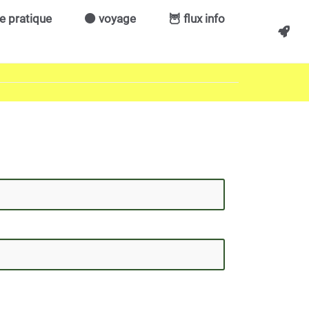
ie pratique
🟠 voyage
🦉 flux info