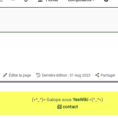
Éditer la page
Dernière édition : 31 Aug 2023
Partager
(>^_^)> Galope sous
YesWiki
<(^_^<)
📨 contact