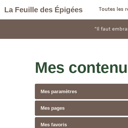
Aller au contenu principal
La Feuille des Épigées
Toutes les 
"Il faut embra
Mes contenu
Mes paramètres
Mes pages
Mes favoris