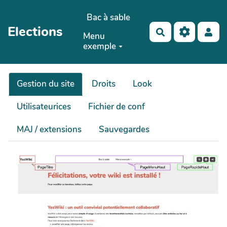
Aller au contenu principal
Bac à sable
Elections
Rechercher
Menu
exemple
Gestion du site
Droits
Look
Utilisateurices
Fichier de conf
MAJ / extensions
Sauvegardes