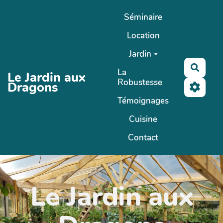
Aller au contenu principal
Séminaire
Location
Jardin
Reche
La
Le Jardin aux
Robustesse
Dragons
Témoignages
Cuisine
Contact
Le Jardin aux