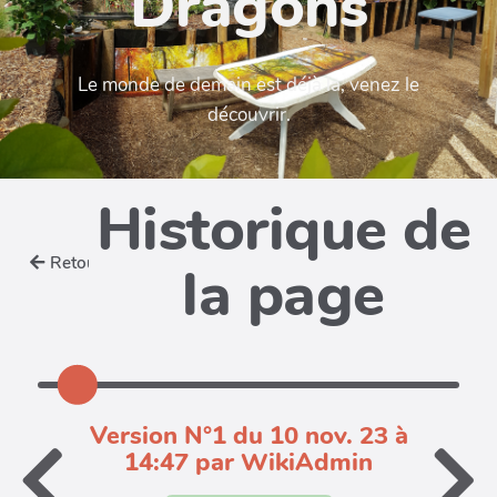
Dragons
Le monde de demain est déjà la, venez le
découvrir.
Historique de
Retour
la page
Version N°1 du 10 nov. 23 à
14:47 par WikiAdmin