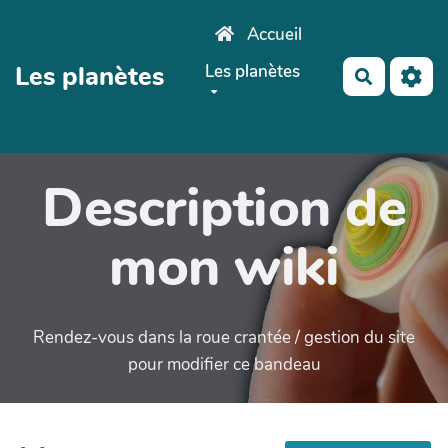
Aller au contenu principal
Accueil
Les planètes
Les planètes
Recherch
Description de
mon wiki
Rendez-vous dans la roue crantée / gestion du site
pour modifier ce bandeau