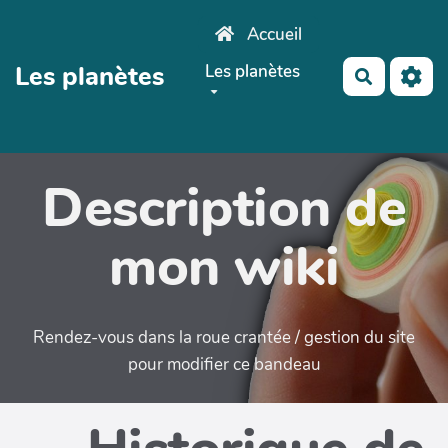
Aller au contenu principal
Accueil
Les planètes
Les planètes
Recherch
Description de
mon wiki
Rendez-vous dans la roue crantée / gestion du site
pour modifier ce bandeau