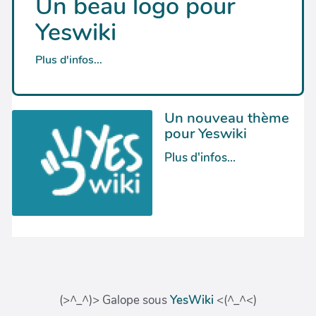
(>^_^)> Galope sous
YesWiki
<(^_^<)