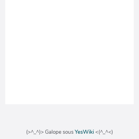
(>^_^)> Galope sous
YesWiki
<(^_^<)