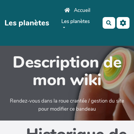
Aller au contenu principal
Accueil
Les planètes
Les planètes
Recherch
Description de
mon wiki
Rendez-vous dans la roue crantée / gestion du site
pour modifier ce bandeau