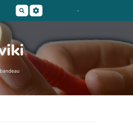
No Name
Maho
-
AubergeDeCannedda
Rechercher
wiki
e bandeau