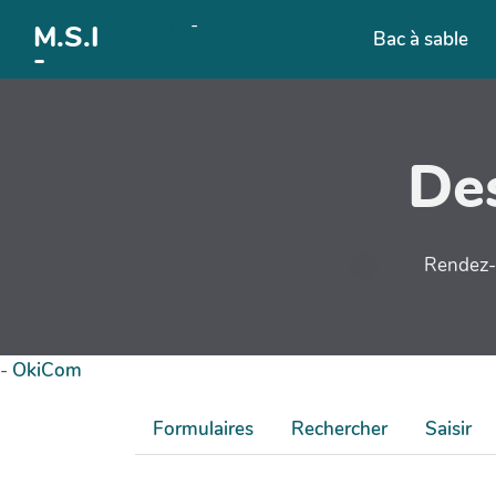
OkiCom
-
Aller au contenu principal
M.S.I
Bac à sable
-
PasCherMontres
Des
Rendez-v
-
OkiCom
Formulaires
Rechercher
Saisir