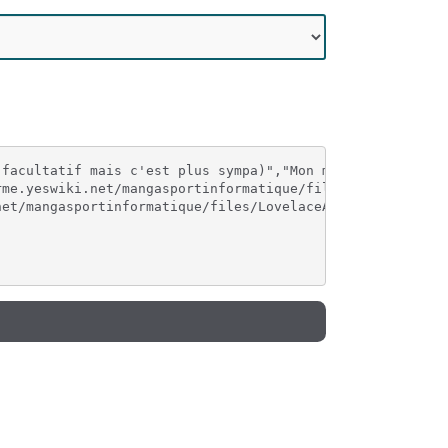
facultatif mais c'est plus sympa)","Mon métier, ma fonct
rme.yeswiki.net/mangasportinformatique/files/ElizabethJFe