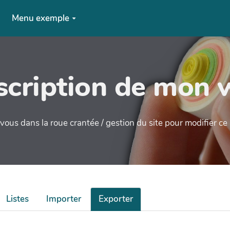
Menu exemple
cription de mon 
ous dans la roue crantée / gestion du site pour modifier c
Listes
Importer
Exporter