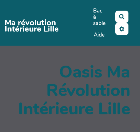
Aller au contenu principal
Bac
à
Reche
Ma révolution
sable
Intérieure Lille
Aide
Oasis Ma
Révolution
Intérieure Lille