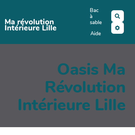
Aller au contenu principal
Bac
à
Reche
Ma révolution
sable
Intérieure Lille
Aide
Oasis Ma
Révolution
Intérieure Lille