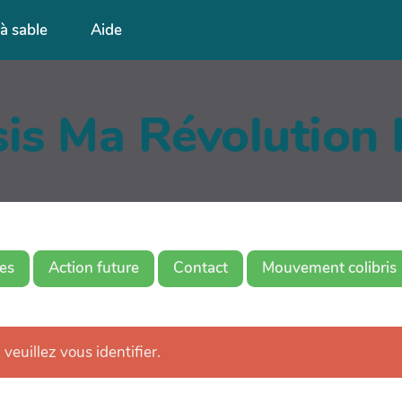
à sable
Aide
is Ma Révolution I
es
Action future
Contact
Mouvement colibris
 veuillez vous identifier.