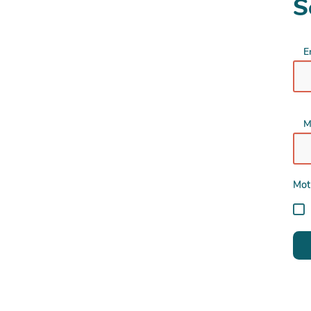
S
E
M
Mot