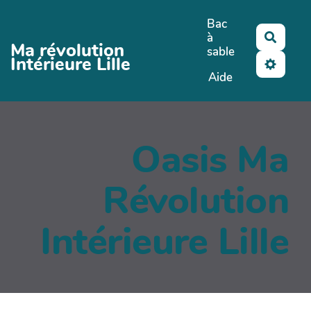
Aller au contenu principal
Bac
à
Reche
Ma révolution
sable
Intérieure Lille
Aide
Oasis Ma
Révolution
Intérieure Lille