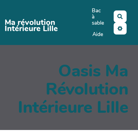
Aller au contenu principal
Bac
à
Reche
Ma révolution
sable
Intérieure Lille
Aide
Oasis Ma
Révolution
Intérieure Lille