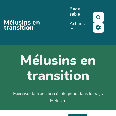
Aller au contenu principal
Bac à
sable
Recherc
Mélusins en
Actions
transition
Mélusins en
transition
Favoriser la transition écologique dans le pays
Mélusin.