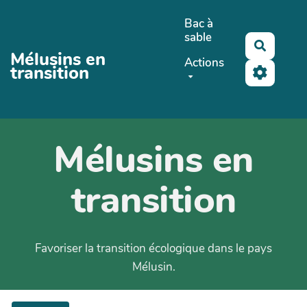
Aller au contenu principal
Bac à
sable
Recherc
Mélusins en
Actions
transition
Mélusins en
transition
Favoriser la transition écologique dans le pays
Mélusin.