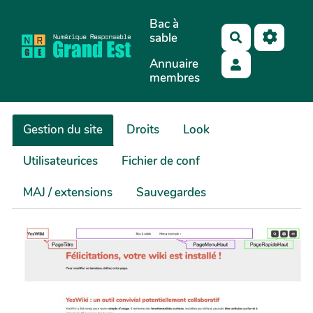
Aller au contenu principal
Bac à
sable
Rechercher
Annuaire
membres
Gestion du site
Droits
Look
Utilisateurices
Fichier de conf
MAJ / extensions
Sauvegardes