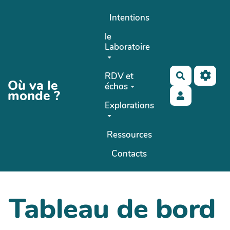
Aller au contenu principal
Intentions
le
Laboratoire
RDV et
Rechercher
Où va le
échos
monde ?
Explorations
Ressources
Contacts
Tableau de bord