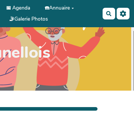
📅 Agenda
☎️Annuaire
Recherch
🤳Galerie Photos
nellois