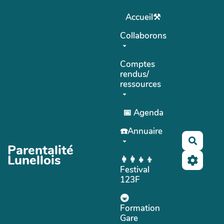
Aller au contenu principal
Accueil⚒
Collaborons
Comptes
rendus/
ressources
📅 Agenda
☎️Annuaire
Recher
Parentalité
Lunellois
👩‍👩‍👧‍👦
Festival
123F
🚇
Formation
Gare