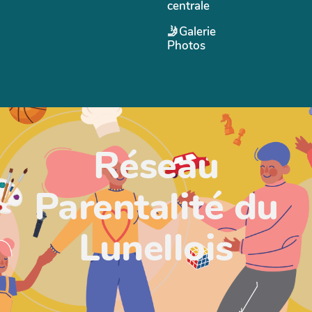
centrale
🤳Galerie
Photos
Réseau
Parentalité du
Lunellois